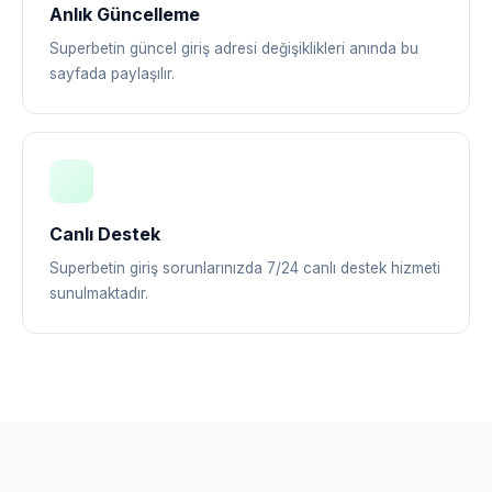
Anlık Güncelleme
Superbetin güncel giriş adresi değişiklikleri anında bu
sayfada paylaşılır.
Canlı Destek
Superbetin giriş sorunlarınızda 7/24 canlı destek hizmeti
sunulmaktadır.