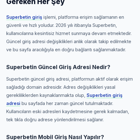
Gereken Her Şey
Superbetin giriş
işlemi, platforma erişim sağlamanın en
güvenli ve hızlı yoludur. 2026 yılı itibarıyla Superbetin,
kullanıcılarına kesintisiz hizmet sunmaya devam etmektedir.
Güncel giriş adresi değişiklikleri anlık olarak takip edilmekte
ve bu sayfa aracılığıyla en doğru bağlantı sağlanmaktadır.
Superbetin Güncel Giriş Adresi Nedir?
Superbetin güncel giriş adresi, platformun aktif olarak erişim
sağladığı domain adresidir. Adres değişiklikleri yasal
gerekliliklerden kaynaklanmakta olup,
Superbetin giriş
adresi
bu sayfada her zaman güncel tutulmaktadır.
Kullanıcıların eski adresleri kaydetmesine gerek kalmadan,
tek tıkla doğru adrese yönlendirilmesi sağlanır.
Superbetin Mobil Giriş Nasıl Yapılır?