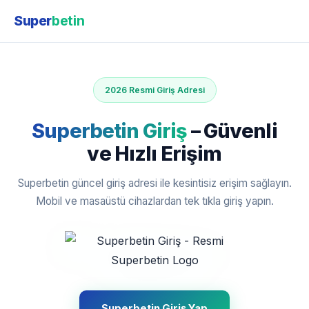
Super
betin
2026 Resmi Giriş Adresi
Superbetin Giriş
– Güvenli
ve Hızlı Erişim
Superbetin güncel giriş adresi ile kesintisiz erişim sağlayın.
Mobil ve masaüstü cihazlardan tek tıkla giriş yapın.
Superbetin Giriş Yap