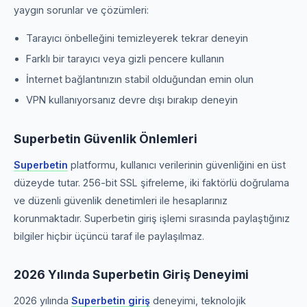
yaygın sorunlar ve çözümleri:
Tarayıcı önbelleğini temizleyerek tekrar deneyin
Farklı bir tarayıcı veya gizli pencere kullanın
İnternet bağlantınızın stabil olduğundan emin olun
VPN kullanıyorsanız devre dışı bırakıp deneyin
Superbetin Güvenlik Önlemleri
Superbetin
platformu, kullanıcı verilerinin güvenliğini en üst
düzeyde tutar. 256-bit SSL şifreleme, iki faktörlü doğrulama
ve düzenli güvenlik denetimleri ile hesaplarınız
korunmaktadır. Superbetin giriş işlemi sırasında paylaştığınız
bilgiler hiçbir üçüncü taraf ile paylaşılmaz.
2026 Yılında Superbetin Giriş Deneyimi
2026 yılında
Superbetin giriş
deneyimi, teknolojik