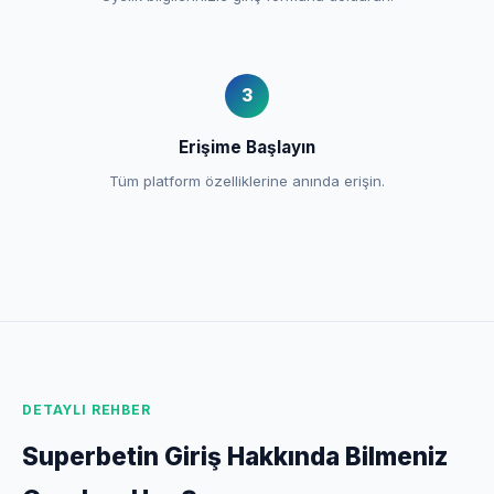
3
Erişime Başlayın
Tüm platform özelliklerine anında erişin.
DETAYLI REHBER
Superbetin Giriş Hakkında Bilmeniz