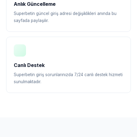
Anlık Güncelleme
Superbetin güncel giriş adresi değişiklikleri anında bu
sayfada paylaşılır.
Canlı Destek
Superbetin giriş sorunlarınızda 7/24 canlı destek hizmeti
sunulmaktadır.