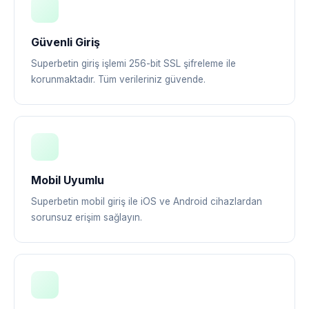
Güvenli Giriş
Superbetin giriş işlemi 256-bit SSL şifreleme ile
korunmaktadır. Tüm verileriniz güvende.
Mobil Uyumlu
Superbetin mobil giriş ile iOS ve Android cihazlardan
sorunsuz erişim sağlayın.