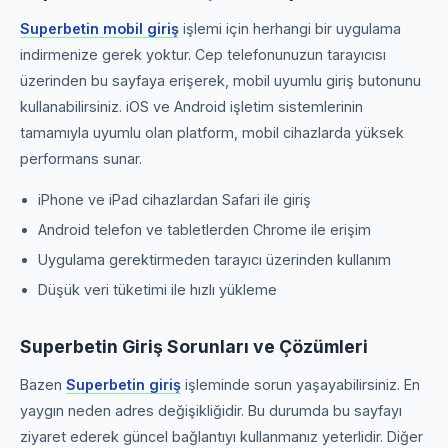
Superbetin mobil giriş
işlemi için herhangi bir uygulama
indirmenize gerek yoktur. Cep telefonunuzun tarayıcısı
üzerinden bu sayfaya erişerek, mobil uyumlu giriş butonunu
kullanabilirsiniz. iOS ve Android işletim sistemlerinin
tamamıyla uyumlu olan platform, mobil cihazlarda yüksek
performans sunar.
iPhone ve iPad cihazlardan Safari ile giriş
Android telefon ve tabletlerden Chrome ile erişim
Uygulama gerektirmeden tarayıcı üzerinden kullanım
Düşük veri tüketimi ile hızlı yükleme
Superbetin Giriş Sorunları ve Çözümleri
Bazen
Superbetin giriş
işleminde sorun yaşayabilirsiniz. En
yaygın neden adres değişikliğidir. Bu durumda bu sayfayı
ziyaret ederek güncel bağlantıyı kullanmanız yeterlidir. Diğer