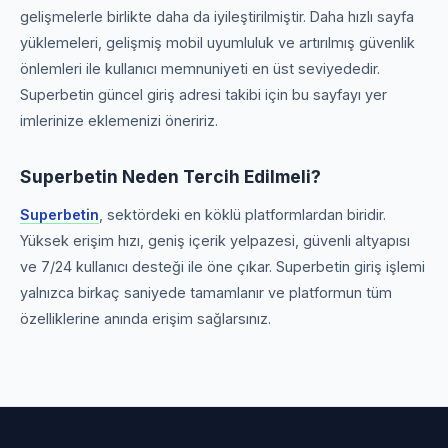
gelişmelerle birlikte daha da iyileştirilmiştir. Daha hızlı sayfa
yüklemeleri, gelişmiş mobil uyumluluk ve artırılmış güvenlik
önlemleri ile kullanıcı memnuniyeti en üst seviyededir.
Superbetin güncel giriş adresi takibi için bu sayfayı yer
imlerinize eklemenizi öneririz.
Superbetin Neden Tercih Edilmeli?
Superbetin
, sektördeki en köklü platformlardan biridir.
Yüksek erişim hızı, geniş içerik yelpazesi, güvenli altyapısı
ve 7/24 kullanıcı desteği ile öne çıkar. Superbetin giriş işlemi
yalnızca birkaç saniyede tamamlanır ve platformun tüm
özelliklerine anında erişim sağlarsınız.