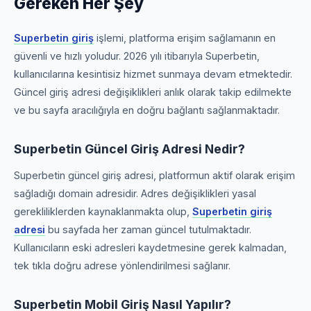
Gereken Her Şey
Superbetin giriş
işlemi, platforma erişim sağlamanın en
güvenli ve hızlı yoludur. 2026 yılı itibarıyla Superbetin,
kullanıcılarına kesintisiz hizmet sunmaya devam etmektedir.
Güncel giriş adresi değişiklikleri anlık olarak takip edilmekte
ve bu sayfa aracılığıyla en doğru bağlantı sağlanmaktadır.
Superbetin Güncel Giriş Adresi Nedir?
Superbetin güncel giriş adresi, platformun aktif olarak erişim
sağladığı domain adresidir. Adres değişiklikleri yasal
gerekliliklerden kaynaklanmakta olup,
Superbetin giriş
adresi
bu sayfada her zaman güncel tutulmaktadır.
Kullanıcıların eski adresleri kaydetmesine gerek kalmadan,
tek tıkla doğru adrese yönlendirilmesi sağlanır.
Superbetin Mobil Giriş Nasıl Yapılır?