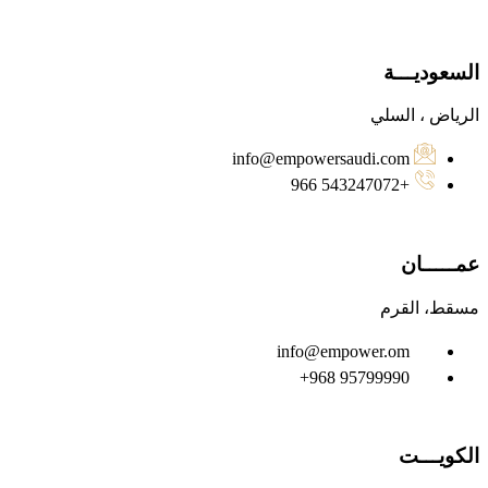
السعوديـــة
الرياض ، السلي
info@empowersaudi.com
+966 543247072‬
عمـــــان
مسقط، القرم
info@empower.om
‪+968 95799990
الكويـــت