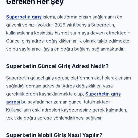
Gereken Her Şey
Superbetin giriş
işlemi, platforma erişim sağlamanın en
güvenli ve hızlı yoludur. 2026 yılı itibarıyla Superbetin,
kullanıcılarına kesintisiz hizmet sunmaya devam etmektedir.
Güncel giriş adresi değişiklikleri anlık olarak takip edilmekte
ve bu sayfa aracılığıyla en doğru bağlantı sağlanmaktadır.
Superbetin Güncel Giriş Adresi Nedir?
Superbetin güncel giriş adresi, platformun aktif olarak erişim
sağladığı domain adresidir. Adres değişiklikleri yasal
gerekliliklerden kaynaklanmakta olup,
Superbetin giriş
adresi
bu sayfada her zaman güncel tutulmaktadır.
Kullanıcıların eski adresleri kaydetmesine gerek kalmadan,
tek tıkla doğru adrese yönlendirilmesi sağlanır.
Superbetin Mobil Giriş Nasıl Yapılır?