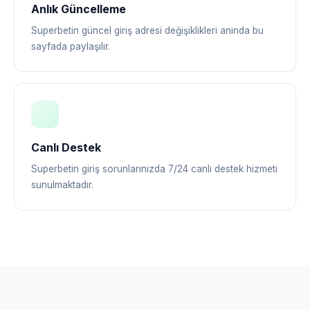
Anlık Güncelleme
Superbetin güncel giriş adresi değişiklikleri anında bu
sayfada paylaşılır.
Canlı Destek
Superbetin giriş sorunlarınızda 7/24 canlı destek hizmeti
sunulmaktadır.