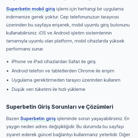
Superbetin mobil giriş
işlemi için herhangi bir uygulama
indirmenize gerek yoktur. Cep telefonunuzun tarayıcısı
üzerinden bu sayfaya erişerek, mobil uyumlu giriş butonunu
kullanabilirsiniz. iOS ve Android işletim sistemlerinin
tamamıyla uyumlu olan platform, mobil cihazlarda yüksek
performans sunar.
iPhone ve iPad cihazlardan Safari ile giriş
Android telefon ve tabletlerden Chrome ile erişim
Uygulama gerektirmeden tarayıcı üzerinden kullanım
Düşük veri tüketimi ile hızlı yükleme
Superbetin Giriş Sorunları ve Çözümleri
Bazen
Superbetin giriş
işleminde sorun yaşayabilirsiniz. En
yaygın neden adres değişikliğidir. Bu durumda bu sayfayı
ziyaret ederek güncel bağlantıyı kullanmanız yeterlidir. Diğer