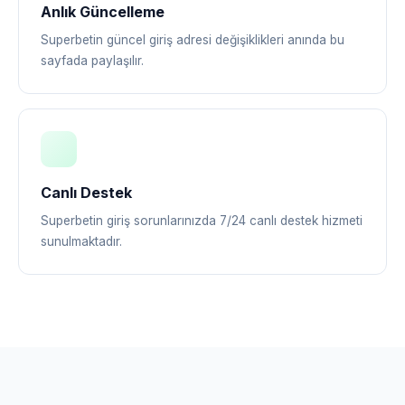
Anlık Güncelleme
Superbetin güncel giriş adresi değişiklikleri anında bu
sayfada paylaşılır.
Canlı Destek
Superbetin giriş sorunlarınızda 7/24 canlı destek hizmeti
sunulmaktadır.