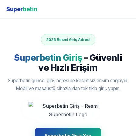
Super
betin
2026 Resmi Giriş Adresi
Superbetin Giriş
– Güvenli
ve Hızlı Erişim
Superbetin güncel giriş adresi ile kesintisiz erişim sağlayın.
Mobil ve masaüstü cihazlardan tek tıkla giriş yapın.
Superbetin Giriş Yap