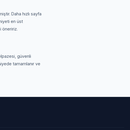
iştir. Daha hızlı sayfa
niyeti en üst
 öneririz.
elpazesi, güvenli
saniyede tamamlanır ve