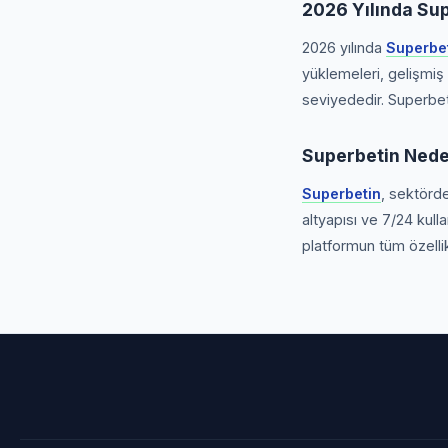
2026 Yılında Sup
2026 yılında
Superbet
yüklemeleri, gelişmiş 
seviyededir. Superbeti
Superbetin Neden
Superbetin
, sektörde
altyapısı ve 7/24 kull
platformun tüm özellik