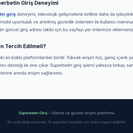
erbetin Giriş Deneyimi
in giriş
deneyimi, teknolojik gelişmelerle birlikte daha da iyileştirilm
mobil uyumluluk ve artırılmış güvenlik önlemleri ile kullanıcı memnu
n güncel giriş adresi takibi için bu sayfayı yer imlerinize eklemenizi
 Tercih Edilmeli?
ki en köklü platformlardan biridir. Yüksek erişim hızı, geniş içerik y
anıcı desteği ile öne çıkar. Superbetin giriş işlemi yalnızca birkaç 
lerine anında erişim sağlarsınız.
Superbetin Giriş
– Güncel ve güvenli erişim platformu
Bu sayfa bilgi amaçlıdır. 18 yaşından küçükler için erişim uygun değildir.