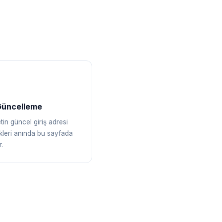
Güncelleme
in güncel giriş adresi
ikleri anında bu sayfada
r.