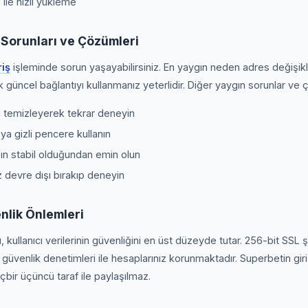
 ile hızlı yükleme
 Sorunları ve Çözümleri
riş
işleminde sorun yaşayabilirsiniz. En yaygın neden adres değişikl
 güncel bağlantıyı kullanmanız yeterlidir. Diğer yaygın sorunlar ve 
ni temizleyerek tekrar deneyin
veya gizli pencere kullanın
zın stabil olduğundan emin olun
 devre dışı bırakıp deneyin
nlik Önlemleri
 kullanıcı verilerinin güvenliğini en üst düzeyde tutar. 256-bit SSL şi
üvenlik denetimleri ile hesaplarınız korunmaktadır. Superbetin giri
hiçbir üçüncü taraf ile paylaşılmaz.