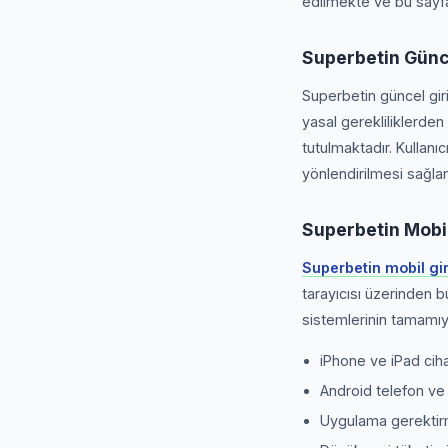
edilmekte ve bu sayfa
Superbetin Günce
Superbetin güncel giri
yasal gerekliliklerde
tutulmaktadır. Kullan
yönlendirilmesi sağlan
Superbetin Mobil 
Superbetin mobil gir
tarayıcısı üzerinden b
sistemlerinin tamamıy
iPhone ve iPad cihaz
Android telefon ve
Uygulama gerektirm