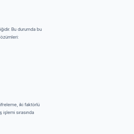
iğidir. Bu durumda bu
çözümleri:
freleme, iki faktörlü
ş işlemi sırasında