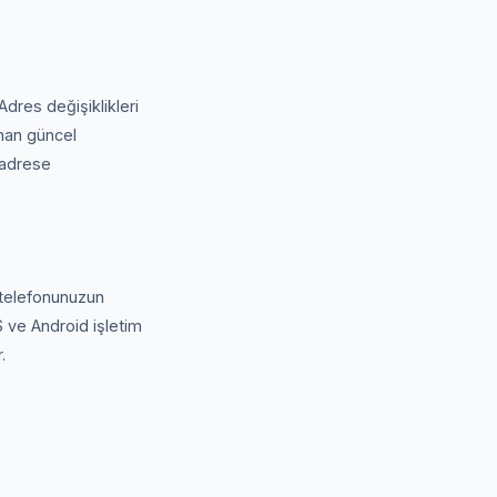
Adres değişiklikleri
man güncel
 adrese
 telefonunuzun
S ve Android işletim
.