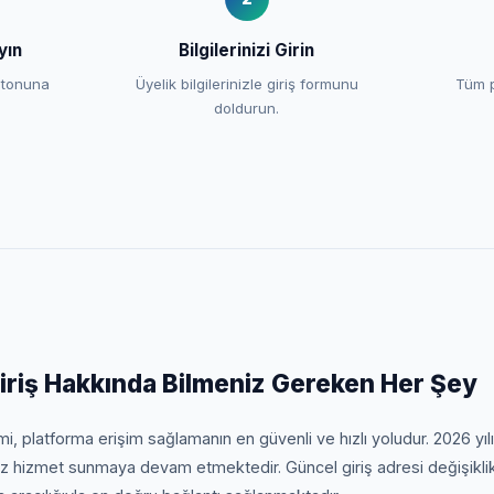
yın
Bilgilerinizi Girin
utonuna
Üyelik bilgilerinizle giriş formunu
Tüm p
doldurun.
iriş Hakkında Bilmeniz Gereken Her Şey
mi, platforma erişim sağlamanın en güvenli ve hızlı yoludur. 2026 yılı
isiz hizmet sunmaya devam etmektedir. Güncel giriş adresi değişiklikl