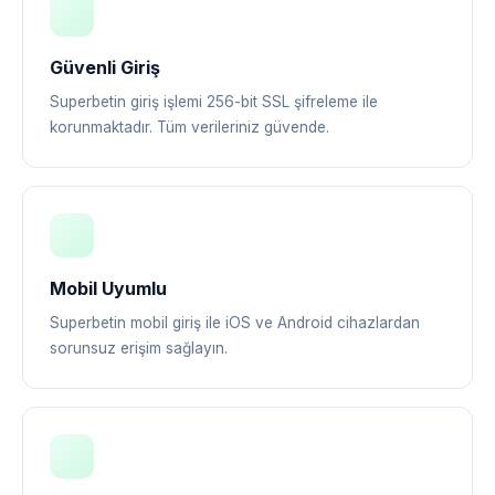
Güvenli Giriş
Superbetin giriş işlemi 256-bit SSL şifreleme ile
korunmaktadır. Tüm verileriniz güvende.
Mobil Uyumlu
Superbetin mobil giriş ile iOS ve Android cihazlardan
sorunsuz erişim sağlayın.