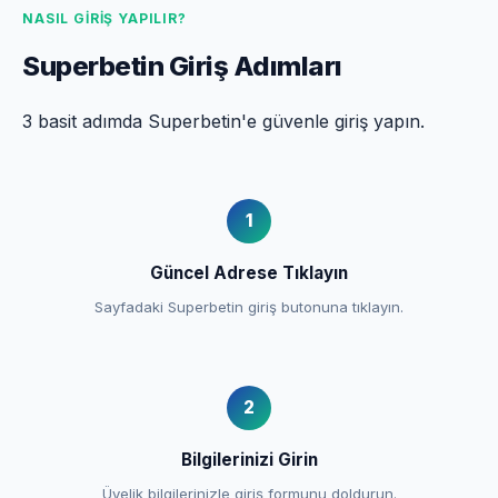
NASIL GIRIŞ YAPILIR?
Superbetin Giriş Adımları
3 basit adımda Superbetin'e güvenle giriş yapın.
1
Güncel Adrese Tıklayın
Sayfadaki Superbetin giriş butonuna tıklayın.
2
Bilgilerinizi Girin
Üyelik bilgilerinizle giriş formunu doldurun.