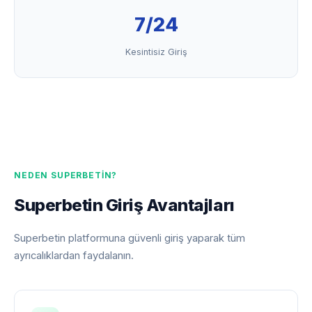
7/24
Kesintisiz Giriş
NEDEN SUPERBETIN?
Superbetin Giriş Avantajları
Superbetin platformuna güvenli giriş yaparak tüm
ayrıcalıklardan faydalanın.