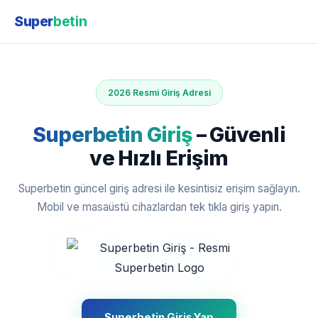
Super
betin
2026 Resmi Giriş Adresi
Superbetin Giriş
– Güvenli
ve Hızlı Erişim
Superbetin güncel giriş adresi ile kesintisiz erişim sağlayın.
Mobil ve masaüstü cihazlardan tek tıkla giriş yapın.
Superbetin Giriş Yap