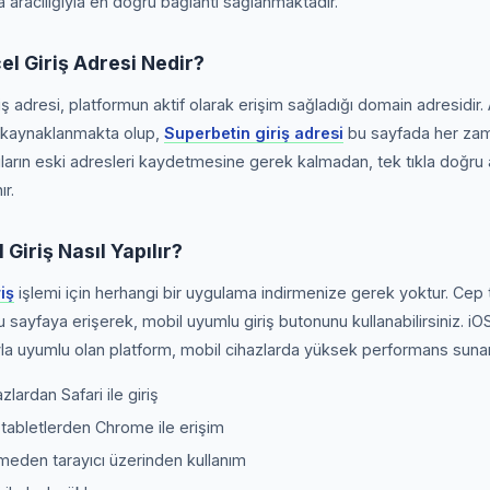
 aracılığıyla en doğru bağlantı sağlanmaktadır.
l Giriş Adresi Nedir?
ş adresi, platformun aktif olarak erişim sağladığı domain adresidir. 
n kaynaklanmakta olup,
Superbetin giriş adresi
bu sayfada her za
ıcıların eski adresleri kaydetmesine gerek kalmadan, tek tıkla doğru
ır.
Giriş Nasıl Yapılır?
iş
işlemi için herhangi bir uygulama indirmenize gerek yoktur. Cep
u sayfaya erişerek, mobil uyumlu giriş butonunu kullanabilirsiniz. iO
la uyumlu olan platform, mobil cihazlarda yüksek performans sunar
lardan Safari ile giriş
 tabletlerden Chrome ile erişim
eden tarayıcı üzerinden kullanım