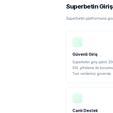
Superbetin Giriş
Superbetin platformuna güve
Güvenli Giriş
Superbetin giriş işlemi 25
SSL şifreleme ile korunma
Tüm verileriniz güvende.
Canlı Destek