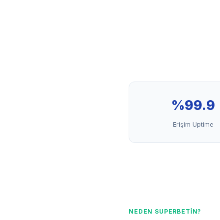
%99.9
Erişim Uptime
NEDEN SUPERBETIN?