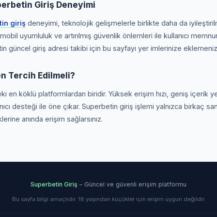
erbetin Giriş Deneyimi
in giriş
deneyimi, teknolojik gelişmelerle birlikte daha da iyileştirilm
mobil uyumluluk ve artırılmış güvenlik önlemleri ile kullanıcı memnu
n güncel giriş adresi takibi için bu sayfayı yer imlerinize eklemenizi
 Tercih Edilmeli?
ki en köklü platformlardan biridir. Yüksek erişim hızı, geniş içerik y
anıcı desteği ile öne çıkar. Superbetin giriş işlemi yalnızca birkaç 
lerine anında erişim sağlarsınız.
Superbetin Giriş
– Güncel ve güvenli erişim platformu
Bu sayfa bilgi amaçlıdır. 18 yaşından küçükler için erişim uygun değildir.