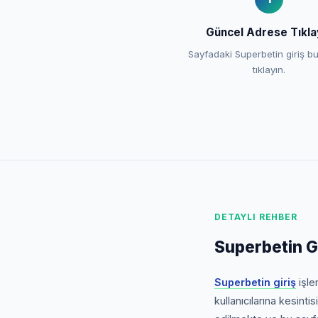
Güncel Adrese Tıkla
Sayfadaki Superbetin giriş b
tıklayın.
DETAYLI REHBER
Superbetin G
Superbetin giriş
işle
kullanıcılarına kesint