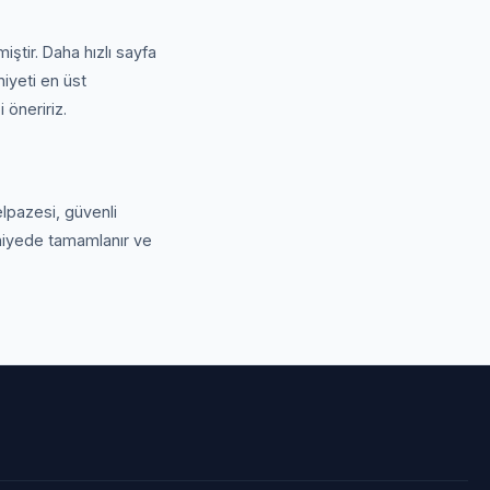
iştir. Daha hızlı sayfa
niyeti en üst
 öneririz.
elpazesi, güvenli
saniyede tamamlanır ve