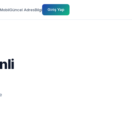
Mobil
Güncel Adres
Bilgi
Giriş Yap
nli
ve