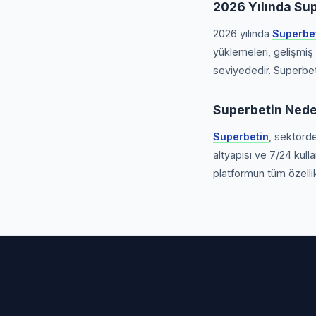
2026 Yılında Sup
2026 yılında
Superbet
yüklemeleri, gelişmiş 
seviyededir. Superbeti
Superbetin Neden
Superbetin
, sektörde
altyapısı ve 7/24 kull
platformun tüm özellik